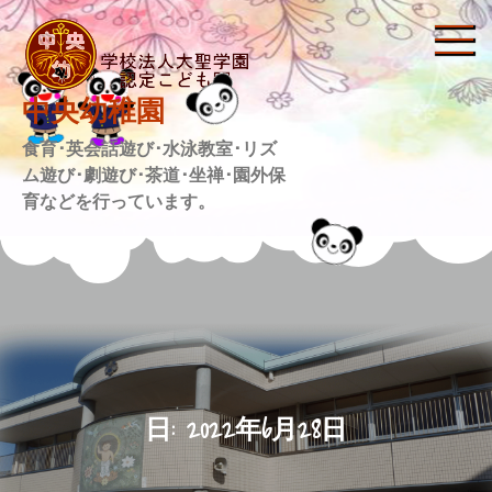
Skip
to
content
中央幼稚園
食育･英会話遊び･水泳教室･リズ
ム遊び･劇遊び･茶道･坐禅･園外保
育などを行っています。
日:
2022年6月28日