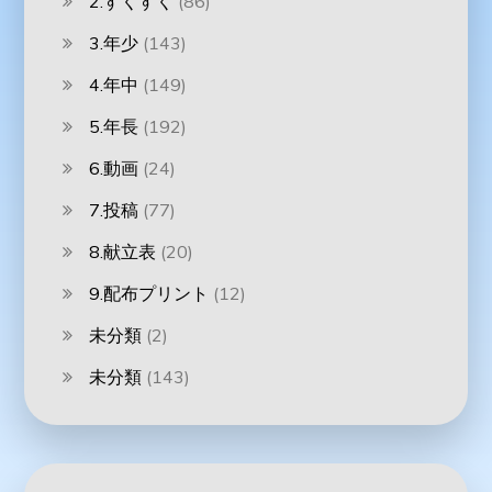
2.すくすく
(86)
3.年少
(143)
4.年中
(149)
5.年長
(192)
6.動画
(24)
7.投稿
(77)
8.献立表
(20)
9.配布プリント
(12)
未分類
(2)
未分類
(143)