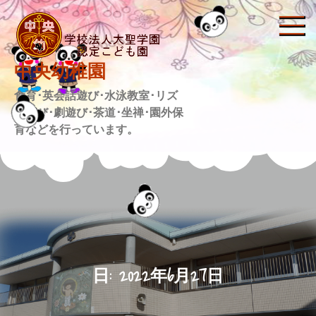
Skip
to
content
中央幼稚園
食育･英会話遊び･水泳教室･リズ
ム遊び･劇遊び･茶道･坐禅･園外保
育などを行っています。
日:
2022年6月27日