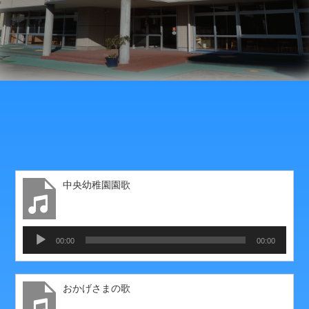
中央幼稚園園歌
音
00:00
00:00
声
プ
レ
おかげさまの歌
ー
ヤ