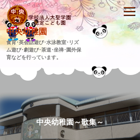
Skip
to
content
中央幼稚園
食育･英会話遊び･水泳教室･リズ
ム遊び･劇遊び･茶道･坐禅･園外保
育などを行っています。
中央幼稚園～歌集～