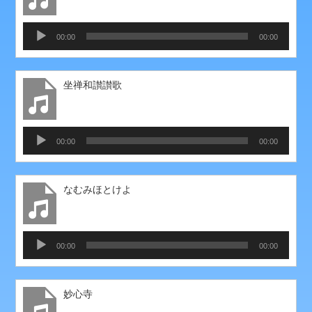
ー
音
00:00
00:00
声
プ
レ
坐禅和讃讃歌
ー
ヤ
ー
音
00:00
00:00
声
プ
レ
なむみほとけよ
ー
ヤ
ー
音
00:00
00:00
声
プ
レ
妙心寺
ー
ヤ