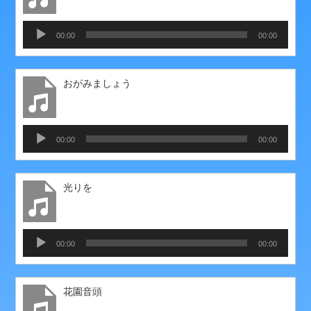
ー
音
00:00
00:00
声
プ
レ
おがみましょう
ー
ヤ
ー
音
00:00
00:00
声
プ
レ
光りを
ー
ヤ
ー
音
00:00
00:00
声
プ
レ
花園音頭
ー
ヤ