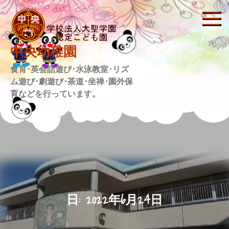
Skip
to
content
中央幼稚園
食育･英会話遊び･水泳教室･リズ
ム遊び･劇遊び･茶道･坐禅･園外保
育などを行っています。
日:
2022年6月24日