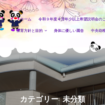
ホーム
令和９年度４月年少以上希望説明会の
保育方針と目的
身体に優しい園舎
中央幼
カテゴリー:
未分類