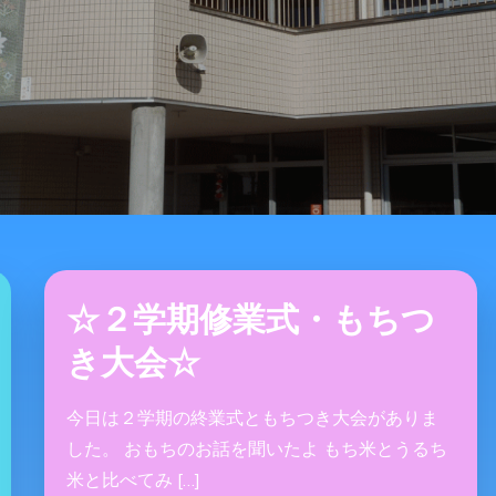
☆２学期修業式・もちつ
き大会☆
今日は２学期の終業式ともちつき大会がありま
した。 おもちのお話を聞いたよ もち米とうるち
米と比べてみ […]