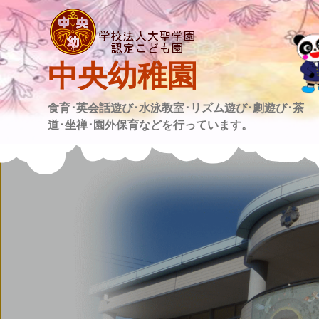
Skip
to
content
中央幼稚園
食育･英会話遊び･水泳教室･リズム遊び･劇遊び･茶
道･坐禅･園外保育などを行っています。