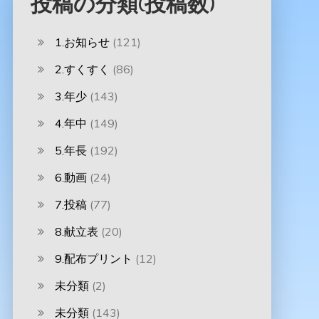
投稿の分類(投稿数)
1.お知らせ
(121)
2.すくすく
(86)
3.年少
(143)
4.年中
(149)
5.年長
(192)
6.動画
(24)
7.投稿
(77)
8.献立表
(20)
9.配布プリント
(12)
未分類
(2)
未分類
(143)