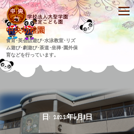
Skip
to
content
中央幼稚園
食育･英会話遊び･水泳教室･リズ
ム遊び･劇遊び･茶道･坐禅･園外保
育などを行っています。
日:
2022年6月11日