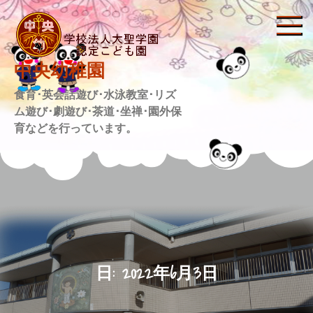
Skip
to
content
中央幼稚園
食育･英会話遊び･水泳教室･リズ
ム遊び･劇遊び･茶道･坐禅･園外保
育などを行っています。
日:
2022年6月3日