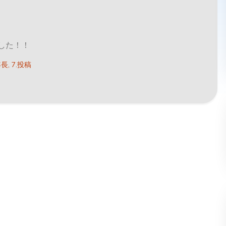
した！！
年長
7.投稿