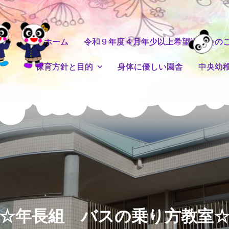
ホーム
令和９年度４月年少以上希望説明会の
保育方針と目的
身体に優しい園舎
中央幼
☆年長組 バスの乗り方教室