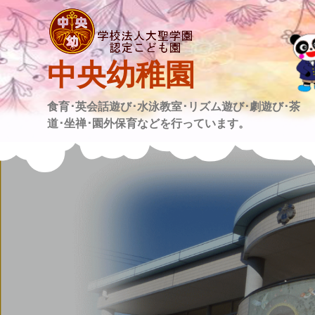
Skip
to
content
中央幼稚園
食育･英会話遊び･水泳教室･リズム遊び･劇遊び･茶
道･坐禅･園外保育などを行っています。