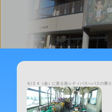
６/２４（金）に富士急シティバスへバスの乗