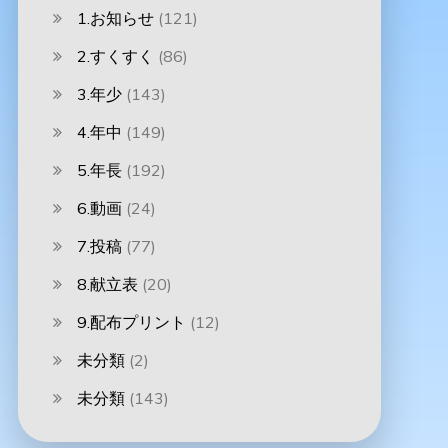
1.お知らせ
(121)
2.すくすく
(86)
3.年少
(143)
4.年中
(149)
5.年長
(192)
6.動画
(24)
7.投稿
(77)
8.献立表
(20)
9.配布プリント
(12)
未分類
(2)
未分類
(143)