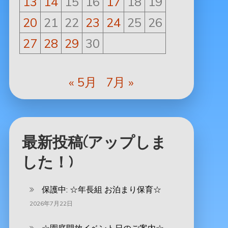
13
14
15
16
17
18
19
20
21
22
23
24
25
26
27
28
29
30
« 5月
7月 »
最新投稿(アップしま
した！)
保護中: ‪☆年長組 お泊まり保育☆
2026年7月22日