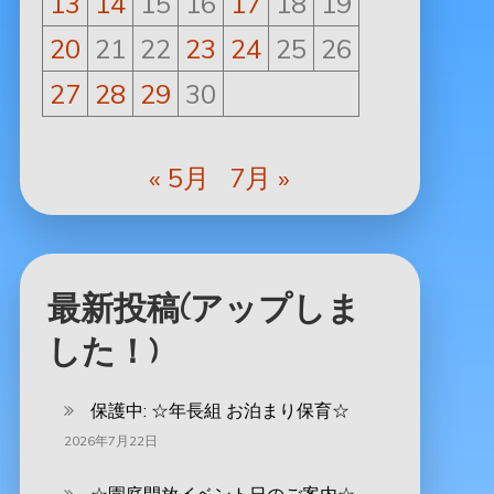
13
14
15
16
17
18
19
20
21
22
23
24
25
26
27
28
29
30
« 5月
7月 »
最新投稿(アップしま
した！)
保護中: ‪☆年長組 お泊まり保育☆
2026年7月22日