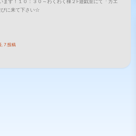
います！１０：３０～わくわく棟２F遊戯室にて「カエ
遊びに来て下さい☆
長
7.投稿