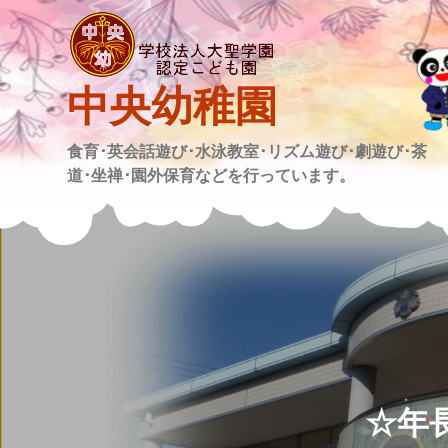
Skip
to
content
中央幼稚園
食育･英会話遊び･水泳教室･リズム遊び･劇遊び･茶
道･坐禅･園外保育などを行っています。
☆年