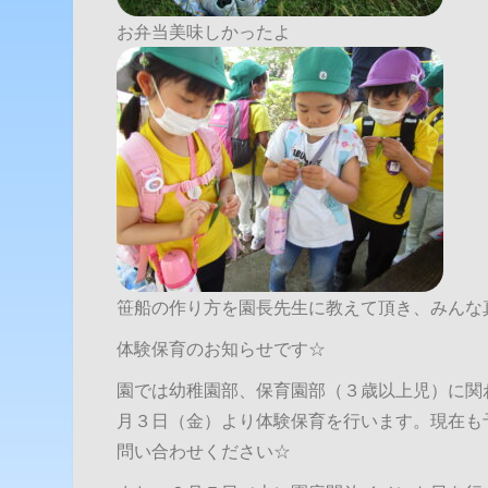
お弁当美味しかったよ
笹船の作り方を園長先生に教えて頂き、みんな
体験保育のお知らせです☆
園では幼稚園部、保育園部（３歳以上児）に関
月３日（金）より体験保育を行います。現在も
問い合わせください☆