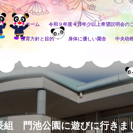
ホーム
令和９年度４月年少以上希望説明会の
保育方針と目的
身体に優しい園舎
中央幼
長組 門池公園に遊びに行きま