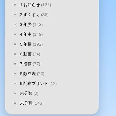
1.お知らせ
(121)
2.すくすく
(86)
3.年少
(143)
4.年中
(149)
5.年長
(192)
6.動画
(24)
7.投稿
(77)
8.献立表
(20)
9.配布プリント
(12)
未分類
(2)
未分類
(143)