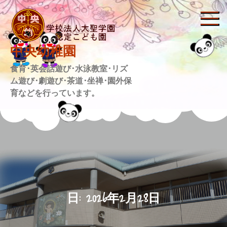
Skip
to
content
中央幼稚園
食育･英会話遊び･水泳教室･リズ
ム遊び･劇遊び･茶道･坐禅･園外保
育などを行っています。
日:
2026年2月28日