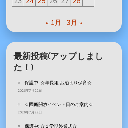
23
24
25
26
27
28
« 1月
3月 »
最新投稿(アップしまし
た！)
保護中: ‪☆年長組 お泊まり保育☆
2026年7月22日
☆園庭開放イベント日のご案内☆
2026年7月22日
保護中: ☆１学期終業式☆