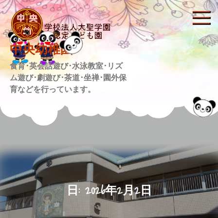
Skip
to
content
中央幼稚園
食育･英会話遊び･水泳教室･リズ
ム遊び･劇遊び･茶道･坐禅･園外保
育などを行っています。
日:
2026年2月2日