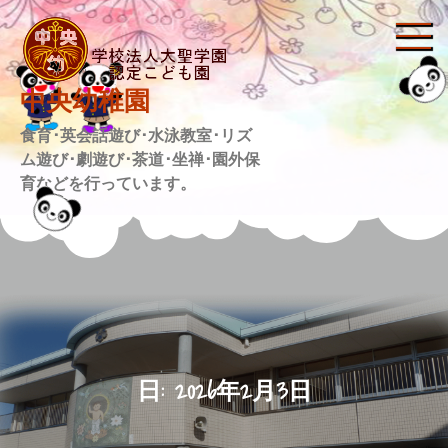
Skip
to
content
中央幼稚園
食育･英会話遊び･水泳教室･リズ
ム遊び･劇遊び･茶道･坐禅･園外保
育などを行っています。
日:
2026年2月3日