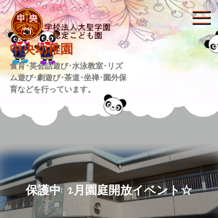
Skip
to
content
中央幼稚園
食育･英会話遊び･水泳教室･リズ
ム遊び･劇遊び･茶道･坐禅･園外保
育などを行っています。
保護中: 2月園庭開放イベント☆