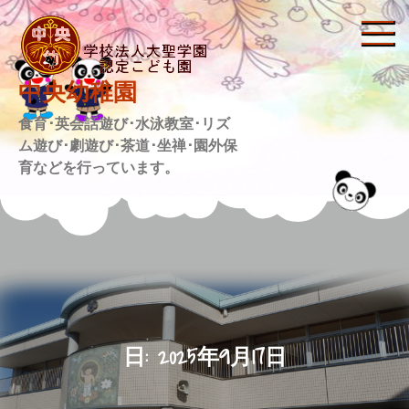
Skip
to
content
中央幼稚園
食育･英会話遊び･水泳教室･リズ
ム遊び･劇遊び･茶道･坐禅･園外保
育などを行っています。
日:
2025年9月17日