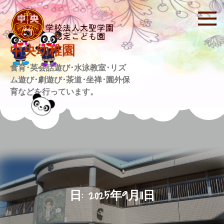
Skip
to
content
中央幼稚園
食育･英会話遊び･水泳教室･リズ
ム遊び･劇遊び･茶道･坐禅･園外保
育などを行っています。
日:
2025年9月11日