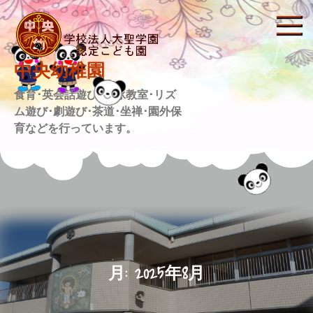
Skip
to
content
中央幼稚園
食育･英会話遊び･水泳教室･リズ
ム遊び･劇遊び･茶道･坐禅･園外保
育などを行っています。
月:
2025年8月