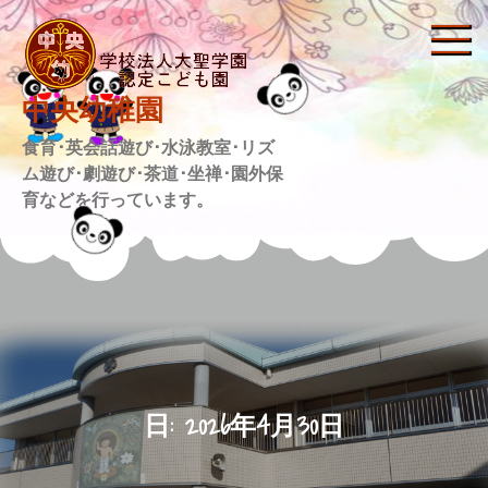
Skip
to
content
中央幼稚園
食育･英会話遊び･水泳教室･リズ
ム遊び･劇遊び･茶道･坐禅･園外保
育などを行っています。
日:
2026年4月30日