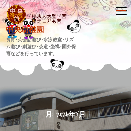
Skip
to
content
中央幼稚園
食育･英会話遊び･水泳教室･リズ
ム遊び･劇遊び･茶道･坐禅･園外保
育などを行っています。
月:
2026年5月