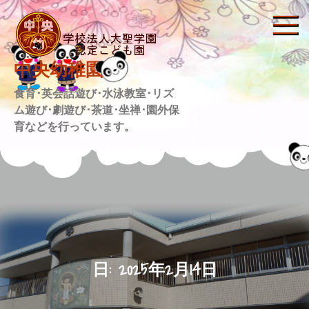
Skip
to
content
中央幼稚園
食育･英会話遊び･水泳教室･リズ
ム遊び･劇遊び･茶道･坐禅･園外保
育などを行っています。
日:
2025年2月14日