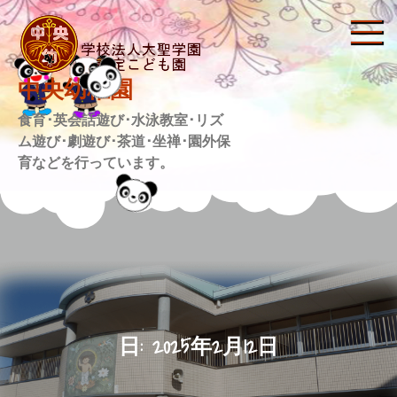
Skip
to
content
中央幼稚園
食育･英会話遊び･水泳教室･リズ
ム遊び･劇遊び･茶道･坐禅･園外保
育などを行っています。
日:
2025年2月12日