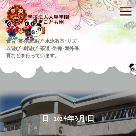
Skip
to
content
中央幼稚園
食育･英会話遊び･水泳教室･リズ
ム遊び･劇遊び･茶道･坐禅･園外保
育などを行っています。
日:
2024年3月11日