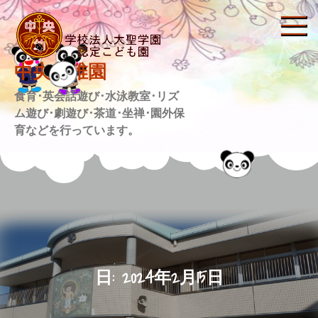
Skip
to
content
中央幼稚園
食育･英会話遊び･水泳教室･リズ
ム遊び･劇遊び･茶道･坐禅･園外保
育などを行っています。
日:
2024年2月15日