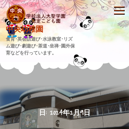
Skip
to
content
中央幼稚園
食育･英会話遊び･水泳教室･リズ
ム遊び･劇遊び･茶道･坐禅･園外保
育などを行っています。
日:
2024年2月9日