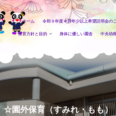
ホーム
令和９年度４月年少以上希望説明会の
保育方針と目的
身体に優しい園舎
中央幼
☆園外保育（すみれ・もも）