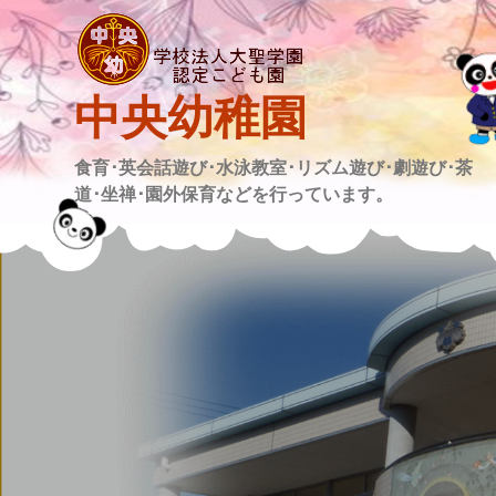
Skip
to
content
中央幼稚園
食育･英会話遊び･水泳教室･リズム遊び･劇遊び･茶
道･坐禅･園外保育などを行っています。