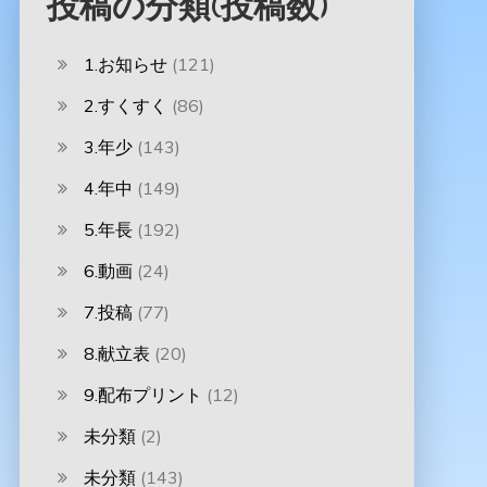
投稿の分類(投稿数)
1.お知らせ
(121)
2.すくすく
(86)
3.年少
(143)
4.年中
(149)
5.年長
(192)
6.動画
(24)
7.投稿
(77)
8.献立表
(20)
9.配布プリント
(12)
未分類
(2)
未分類
(143)