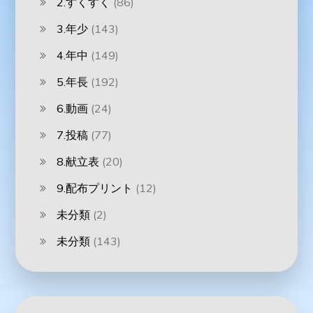
2.すくすく
(86)
3.年少
(143)
4.年中
(149)
5.年長
(192)
6.動画
(24)
7.投稿
(77)
8.献立表
(20)
9.配布プリント
(12)
未分類
(2)
未分類
(143)