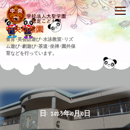
Skip
to
content
中央幼稚園
食育･英会話遊び･水泳教室･リズ
ム遊び･劇遊び･茶道･坐禅･園外保
育などを行っています。
日:
2023年10月10日