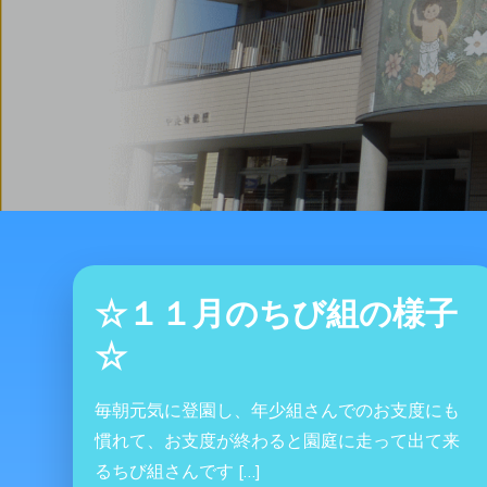
☆１１月のちび組の様子
☆
毎朝元気に登園し、年少組さんでのお支度にも
慣れて、お支度が終わると園庭に走って出て来
るちび組さんです […]