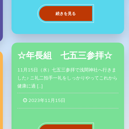
続きを見る
☆年長組 七五三参拝☆
11月15日（水）七五三参拝で浅間神社へ行きま
した♪ ニ礼二拍手一礼をしっかりやってこれから
健康に過 […]
2023年11月15日