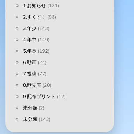
1.お知らせ
(121)
2.すくすく
(86)
3.年少
(143)
4.年中
(149)
5.年長
(192)
6.動画
(24)
7.投稿
(77)
8.献立表
(20)
9.配布プリント
(12)
未分類
(2)
未分類
(143)