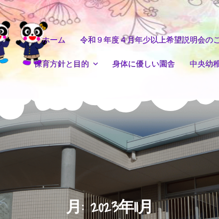
ホーム
令和９年度４月年少以上希望説明会の
保育方針と目的
身体に優しい園舎
中央幼
月:
2023年11月