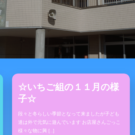
☆いちご組の１１月の様
子☆
段々と冬らしい季節となって来ましたが子ども
達は外で元気に遊んでいます お店屋さんごっこ
様々な物に興 […]