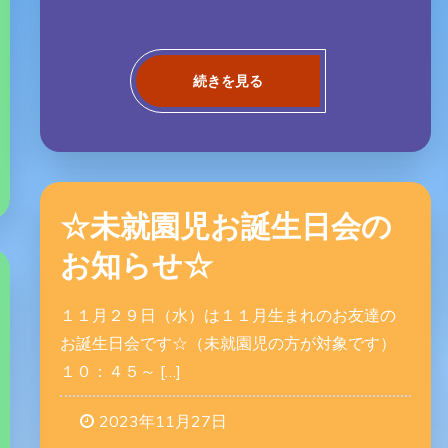
続きを見る
☆未就園児お誕生日会の
お知らせ☆
１１月２９日（水）は１１月生まれのお友達の
お誕生日会です☆（未就園児の方が対象です）
１０：４５～ […]
2023年11月27日