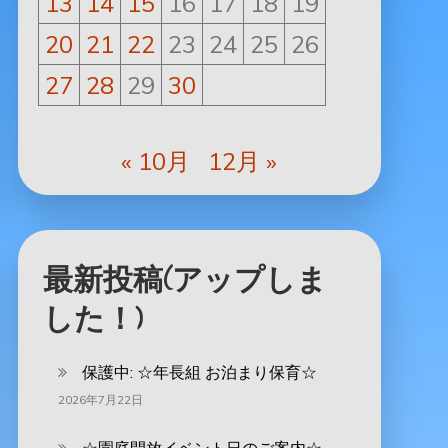
13
14
15
16
17
18
19
20
21
22
23
24
25
26
27
28
29
30
« 10月
12月 »
最新投稿(アップしま
した！)
保護中: ‪☆年長組 お泊まり保育☆
2026年7月22日