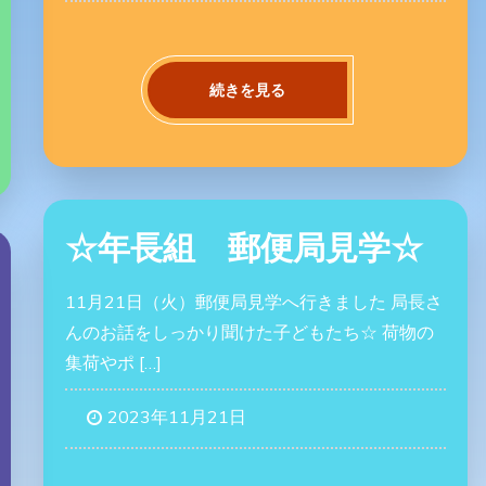
続きを見る
☆年長組 郵便局見学☆
11月21日（火）郵便局見学へ行きました 局長さ
んのお話をしっかり聞けた子どもたち☆ 荷物の
集荷やポ […]
2023年11月21日