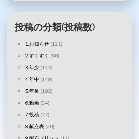
投稿の分類(投稿数)
1.お知らせ
(121)
2.すくすく
(86)
3.年少
(143)
4.年中
(149)
5.年長
(192)
6.動画
(24)
7.投稿
(77)
8.献立表
(20)
9.配布プリント
(12)