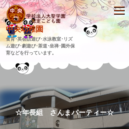
Skip
to
content
中央幼稚園
食育･英会話遊び･水泳教室･リズ
ム遊び･劇遊び･茶道･坐禅･園外保
育などを行っています。
☆年長組 さんまパーティー☆