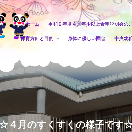
ホーム
令和９年度４月年少以上希望説明会の
保育方針と目的
身体に優しい園舎
中央幼
☆４月のすくすくの様子です