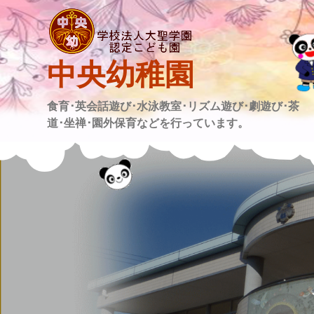
Skip
to
content
中央幼稚園
食育･英会話遊び･水泳教室･リズム遊び･劇遊び･茶
道･坐禅･園外保育などを行っています。