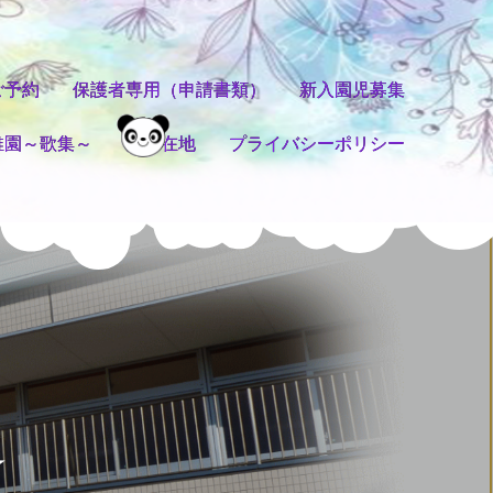
ご予約
保護者専用（申請書類）
新入園児募集
稚園～歌集～
園所在地
プライバシーポリシー
☆