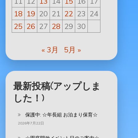
11
12
13
14
15
16
17
18
19
20
21
22
23
24
25
26
27
28
29
30
« 3月
5月 »
最新投稿(アップしま
した！)
保護中: ‪☆年長組 お泊まり保育☆
2026年7月22日