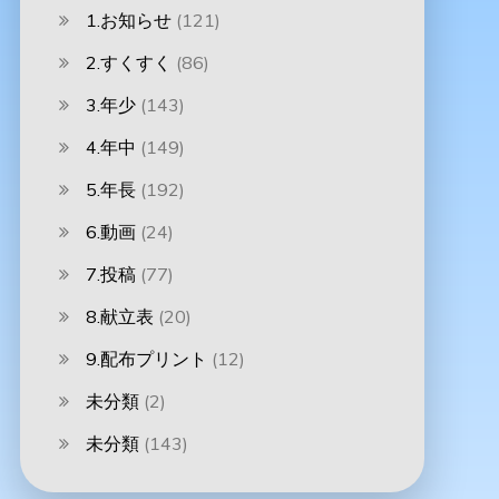
1.お知らせ
(121)
2.すくすく
(86)
3.年少
(143)
4.年中
(149)
5.年長
(192)
6.動画
(24)
7.投稿
(77)
8.献立表
(20)
9.配布プリント
(12)
未分類
(2)
未分類
(143)