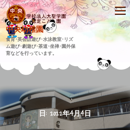
Skip
to
content
中央幼稚園
食育･英会話遊び･水泳教室･リズ
ム遊び･劇遊び･茶道･坐禅･園外保
育などを行っています。
日:
2022年4月4日