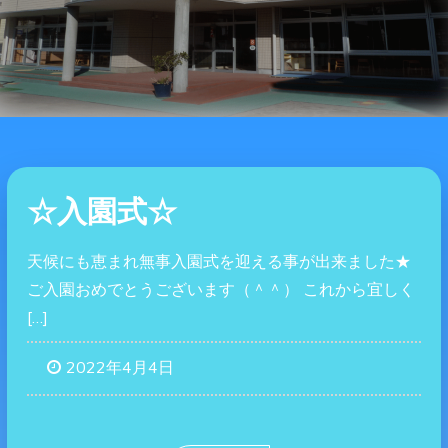
☆入園式☆
天候にも恵まれ無事入園式を迎える事が出来ました★
ご入園おめでとうございます（＾＾） これから宜しく
[…]
2022年4月4日