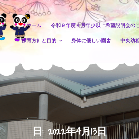
ホーム
令和９年度４月年少以上希望説明会の
保育方針と目的
身体に優しい園舎
中央幼
日:
2022年4月13日