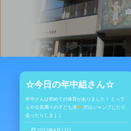
☆今日の年中組さん☆
年中さんは初めての体育がありました！ とって
もやる気満々の子ども達
沢山ジャンプしたり
走ったりしま […]
2022年4月13日