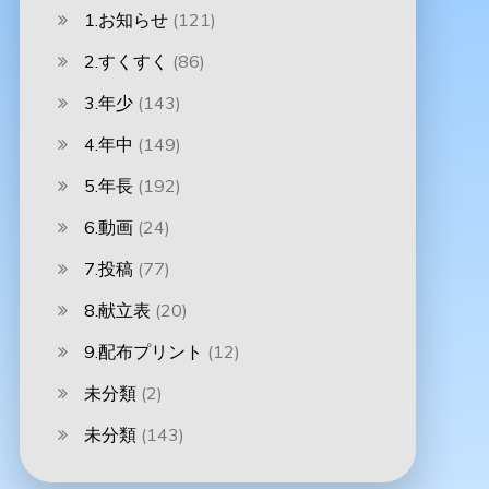
1.お知らせ
(121)
2.すくすく
(86)
3.年少
(143)
4.年中
(149)
5.年長
(192)
6.動画
(24)
7.投稿
(77)
8.献立表
(20)
9.配布プリント
(12)
未分類
(2)
未分類
(143)