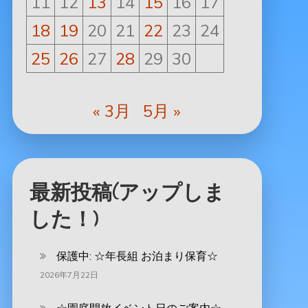
11
12
13
14
15
16
17
18
19
20
21
22
23
24
25
26
27
28
29
30
« 3月
5月 »
最新投稿(アップしま
した！)
保護中: ‪☆年長組 お泊まり保育☆
2026年7月22日