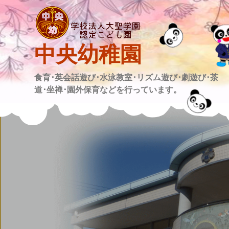
Skip
to
content
中央幼稚園
食育･英会話遊び･水泳教室･リズム遊び･劇遊び･茶
道･坐禅･園外保育などを行っています。