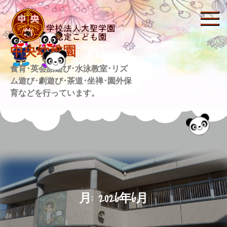
Skip
to
content
中央幼稚園
食育･英会話遊び･水泳教室･リズ
ム遊び･劇遊び･茶道･坐禅･園外保
育などを行っています。
月:
2026年6月