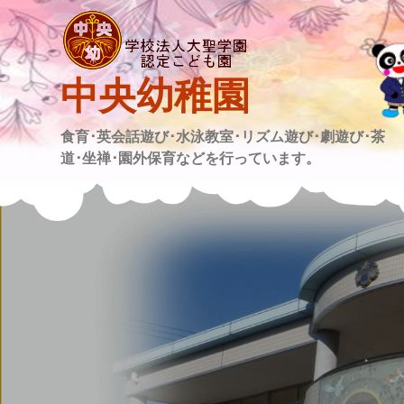
Skip
to
content
中央幼稚園
食育･英会話遊び･水泳教室･リズム遊び･劇遊び･茶
道･坐禅･園外保育などを行っています。