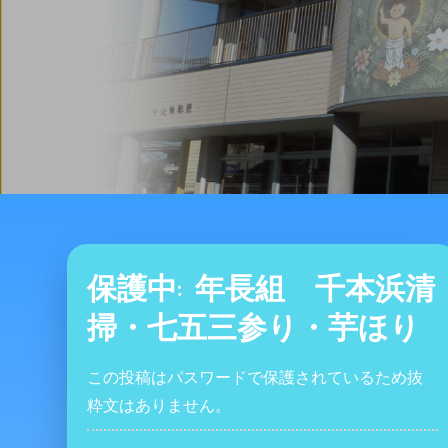
保護中: 年長組 千本浜清
掃・七五三参り・芋ほり
この投稿はパスワードで保護されているため抜
粋文はありません。