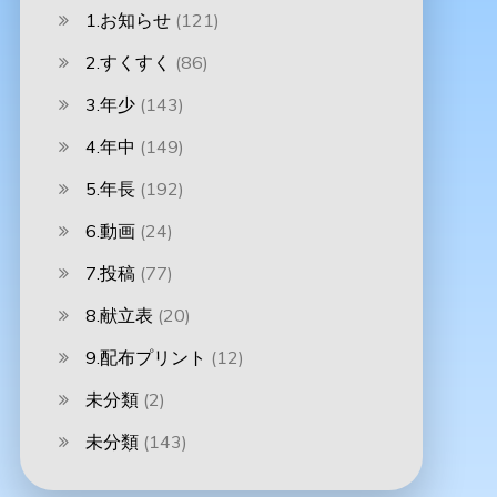
1.お知らせ
(121)
2.すくすく
(86)
3.年少
(143)
4.年中
(149)
5.年長
(192)
6.動画
(24)
7.投稿
(77)
8.献立表
(20)
9.配布プリント
(12)
未分類
(2)
未分類
(143)