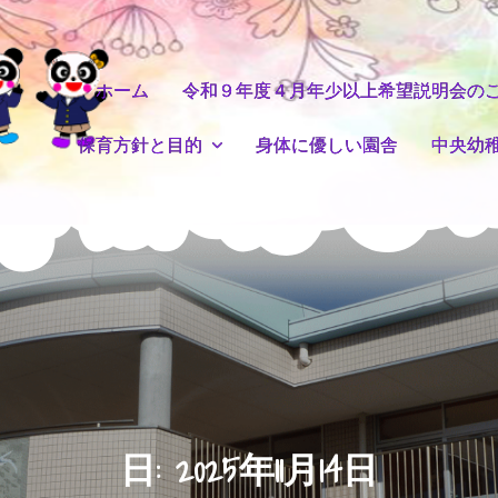
ホーム
令和９年度４月年少以上希望説明会の
保育方針と目的
身体に優しい園舎
中央幼
日:
2025年11月14日