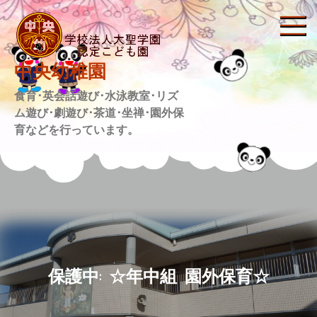
Skip
to
content
中央幼稚園
食育･英会話遊び･水泳教室･リズ
ム遊び･劇遊び･茶道･坐禅･園外保
育などを行っています。
保護中: ‪☆年中組 園外保育☆