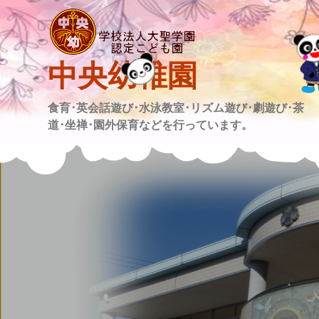
Skip
to
content
中央幼稚園
食育･英会話遊び･水泳教室･リズム遊び･劇遊び･茶
道･坐禅･園外保育などを行っています。