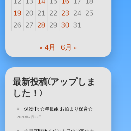
12
13
14
15
16
17
18
19
20
21
22
23
24
25
26
27
28
29
30
31
« 4月
6月 »
最新投稿(アップしま
した！)
保護中: ‪☆年長組 お泊まり保育☆
2026年7月22日