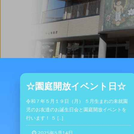
☆園庭開放イベント日☆
令和７年５月１９日（月） ５月生まれの未就園
児のお友達のお誕生日会と園庭開放イベントを
行います！ ５ […]
2025年5月14日