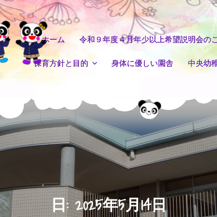
ホーム
令和９年度４月年少以上希望説明会の
保育方針と目的
身体に優しい園舎
中央幼
日:
2025年5月14日