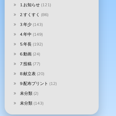
1.お知らせ
(121)
2.すくすく
(86)
3.年少
(143)
4.年中
(149)
5.年長
(192)
6.動画
(24)
7.投稿
(77)
8.献立表
(20)
9.配布プリント
(12)
未分類
(2)
未分類
(143)