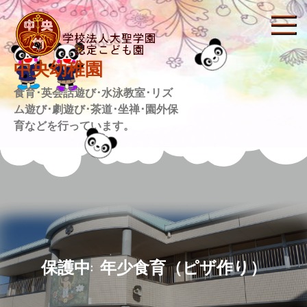
Skip
to
content
中央幼稚園
食育･英会話遊び･水泳教室･リズ
ム遊び･劇遊び･茶道･坐禅･園外保
育などを行っています。
保護中: 年少食育（ピザ作り）