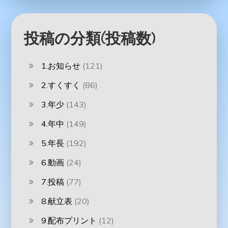
投稿の分類(投稿数)
1.お知らせ
(121)
2.すくすく
(86)
3.年少
(143)
4.年中
(149)
5.年長
(192)
6.動画
(24)
7.投稿
(77)
8.献立表
(20)
9.配布プリント
(12)