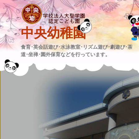
Skip
to
content
中央幼稚園
食育･英会話遊び･水泳教室･リズム遊び･劇遊び･茶
道･坐禅･園外保育などを行っています。