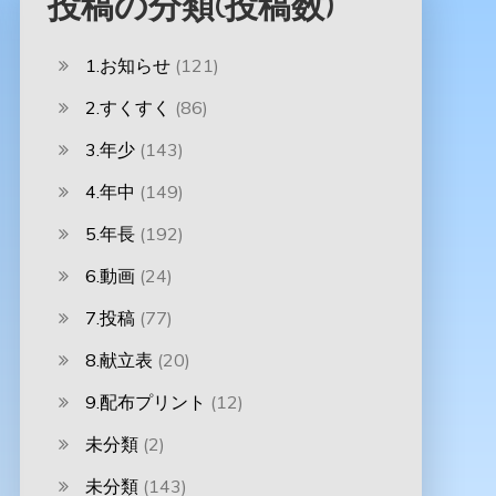
投稿の分類(投稿数)
1.お知らせ
(121)
2.すくすく
(86)
3.年少
(143)
4.年中
(149)
5.年長
(192)
6.動画
(24)
7.投稿
(77)
8.献立表
(20)
9.配布プリント
(12)
未分類
(2)
未分類
(143)