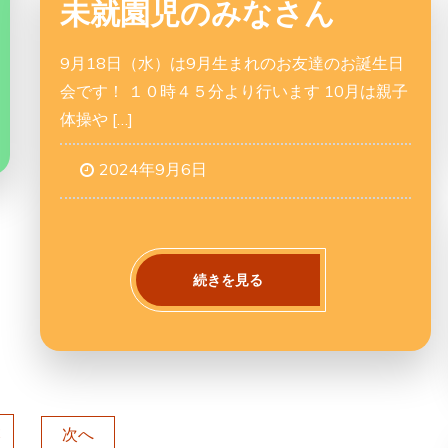
未就園児のみなさん
9月18日（水）は9月生まれのお友達のお誕生日
会です！ １０時４５分より行います 10月は親子
体操や […]
2024年9月6日
続きを見る
2
次へ