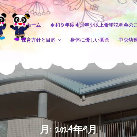
ホーム
令和９年度４月年少以上希望説明会の
保育方針と目的
身体に優しい園舎
中央幼
月:
2024年9月