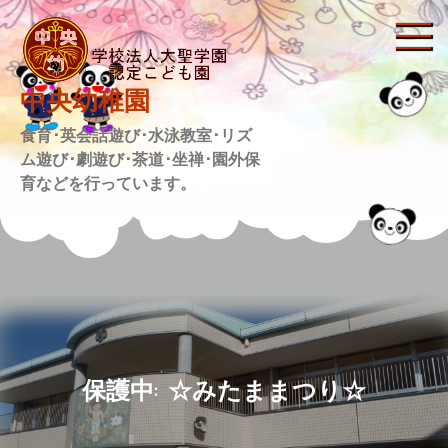
Skip
to
content
中央幼稚園
食育･英会話遊び･水泳教室･リズ
ム遊び･劇遊び･茶道･坐禅･園外保
育などを行っています。
保護中: ☆みたままつり☆