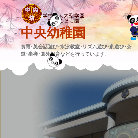
Skip
to
content
中央幼稚園
食育･英会話遊び･水泳教室･リズム遊び･劇遊び･茶
道･坐禅･園外保育などを行っています。