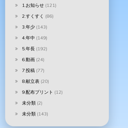
1.お知らせ
(121)
2.すくすく
(86)
3.年少
(143)
4.年中
(149)
5.年長
(192)
6.動画
(24)
7.投稿
(77)
8.献立表
(20)
9.配布プリント
(12)
未分類
(2)
未分類
(143)