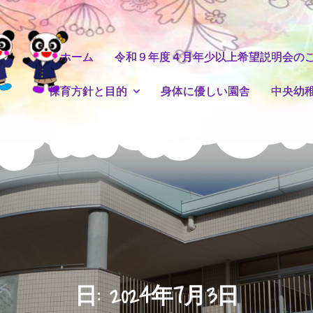
ホーム
令和９年度４月年少以上希望説明会の
保育方針と目的
身体に優しい園舎
中央幼
日:
2024年7月3日