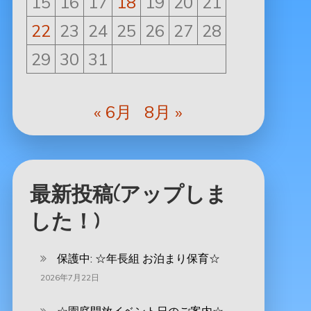
15
16
17
18
19
20
21
22
23
24
25
26
27
28
29
30
31
« 6月
8月 »
最新投稿(アップしま
した！)
保護中: ‪☆年長組 お泊まり保育☆
2026年7月22日