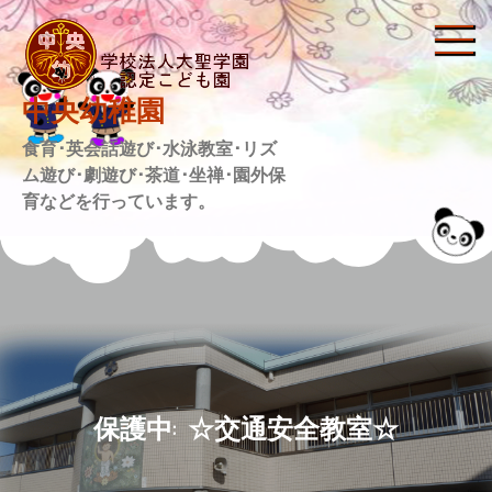
Skip
to
content
中央幼稚園
食育･英会話遊び･水泳教室･リズ
ム遊び･劇遊び･茶道･坐禅･園外保
育などを行っています。
保護中: ☆交通安全教室☆