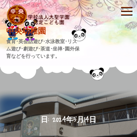
Skip
to
content
中央幼稚園
食育･英会話遊び･水泳教室･リズ
ム遊び･劇遊び･茶道･坐禅･園外保
育などを行っています。
日:
2024年5月14日