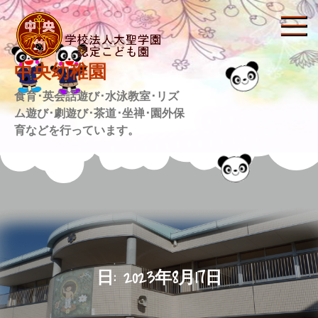
Skip
to
content
中央幼稚園
食育･英会話遊び･水泳教室･リズ
ム遊び･劇遊び･茶道･坐禅･園外保
育などを行っています。
日:
2023年8月17日