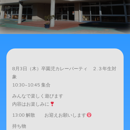
8月3日（木）卒園児カレーパーティ ２.３年生対
象
10:30~10:45 集合
みんなで楽しく遊びます
内容はお楽しみに
13:00 解散 お迎えお願いします‍
持ち物