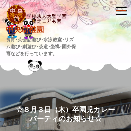
Skip
to
content
中央幼稚園
食育･英会話遊び･水泳教室･リズ
ム遊び･劇遊び･茶道･坐禅･園外保
育などを行っています。
☆８月３日（木）卒園児カレー
パーティのお知らせ☆