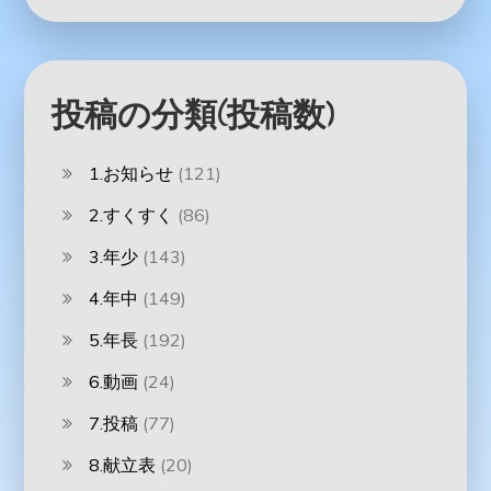
投稿の分類(投稿数)
1.お知らせ
(121)
2.すくすく
(86)
3.年少
(143)
4.年中
(149)
5.年長
(192)
6.動画
(24)
7.投稿
(77)
8.献立表
(20)