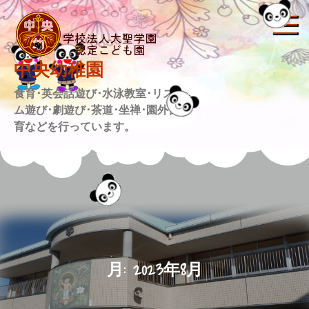
Skip
to
content
中央幼稚園
食育･英会話遊び･水泳教室･リズ
ム遊び･劇遊び･茶道･坐禅･園外保
育などを行っています。
月:
2023年8月