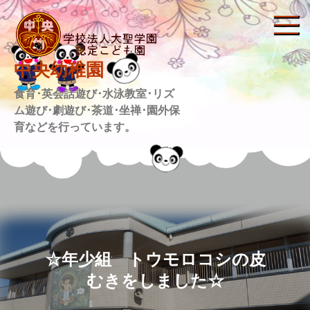
Skip
to
content
中央幼稚園
食育･英会話遊び･水泳教室･リズ
ム遊び･劇遊び･茶道･坐禅･園外保
育などを行っています。
☆年少組 トウモロコシの皮
むきをしました☆