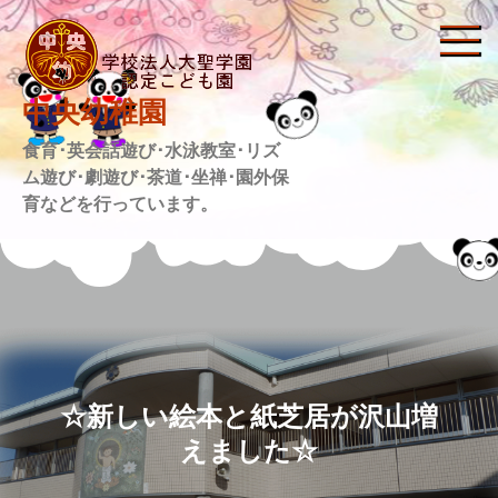
Skip
to
content
中央幼稚園
食育･英会話遊び･水泳教室･リズ
ム遊び･劇遊び･茶道･坐禅･園外保
育などを行っています。
☆新しい絵本と紙芝居が沢山増
えました☆