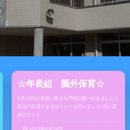
☆年長組 園外保育☆
6月16日は天候に恵まれ門池公園へ行きました！
芝生の広場でまずはリレーを行いました! 広い芝
生の上 […]
2023年6月16日