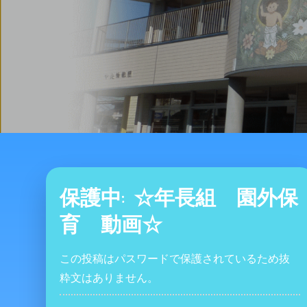
保護中: ☆年長組 園外保
育 動画☆
この投稿はパスワードで保護されているため抜
粋文はありません。