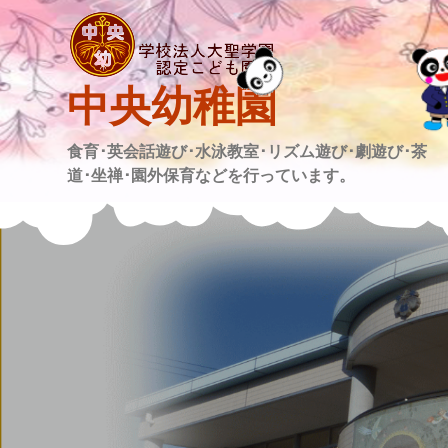
Skip
to
content
中央幼稚園
食育･英会話遊び･水泳教室･リズム遊び･劇遊び･茶
道･坐禅･園外保育などを行っています。