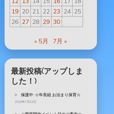
12
13
14
15
16
17
18
19
20
21
22
23
24
25
26
27
28
29
30
« 5月
7月 »
最新投稿(アップしま
した！)
保護中: ‪☆年長組 お泊まり保育☆
2026年7月22日