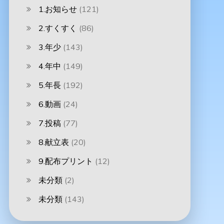
1.お知らせ
(121)
2.すくすく
(86)
3.年少
(143)
4.年中
(149)
5.年長
(192)
6.動画
(24)
7.投稿
(77)
8.献立表
(20)
9.配布プリント
(12)
未分類
(2)
未分類
(143)