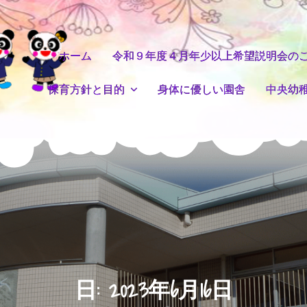
ホーム
令和９年度４月年少以上希望説明会の
保育方針と目的
身体に優しい園舎
中央幼
日:
2023年6月16日