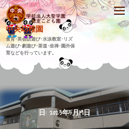
Skip
to
content
中央幼稚園
食育･英会話遊び･水泳教室･リズ
ム遊び･劇遊び･茶道･坐禅･園外保
育などを行っています。
日:
2023年5月19日