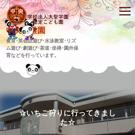
Skip
to
content
中央幼稚園
食育･英会話遊び･水泳教室･リズ
ム遊び･劇遊び･茶道･坐禅･園外保
育などを行っています。
☆いちご狩りに行ってきまし
た☆