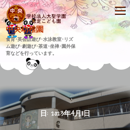
Skip
to
content
中央幼稚園
食育･英会話遊び･水泳教室･リズ
ム遊び･劇遊び･茶道･坐禅･園外保
育などを行っています。
日:
2023年4月11日