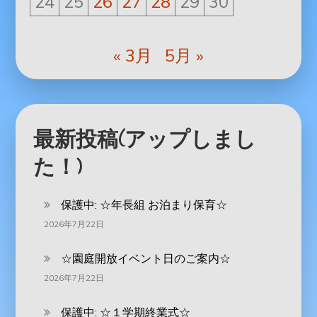
24
25
26
27
28
29
30
« 3月
5月 »
最新投稿(アップしまし
た！)
保護中: ‪☆年長組 お泊まり保育☆
2026年7月22日
☆園庭開放イベント日のご案内☆
2026年7月22日
保護中: ☆１学期終業式☆