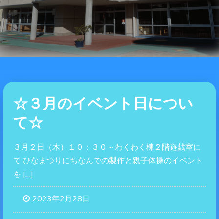
☆３月のイベント日につい
て☆
３月２日（木）１０：３０～わくわく棟２階遊戯室に
て ひなまつりにちなんでの製作と親子体操のイベント
を […]
2023年2月28日