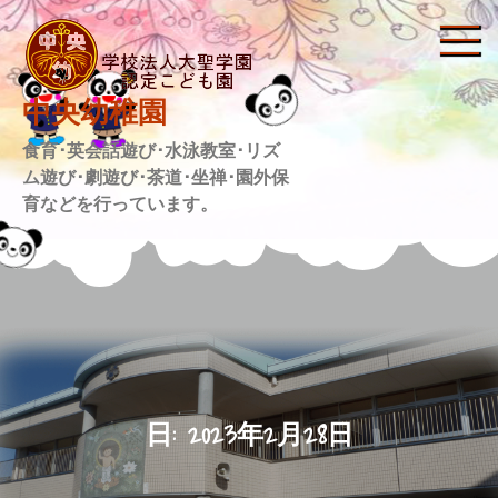
Skip
to
content
中央幼稚園
食育･英会話遊び･水泳教室･リズ
ム遊び･劇遊び･茶道･坐禅･園外保
育などを行っています。
日:
2023年2月28日