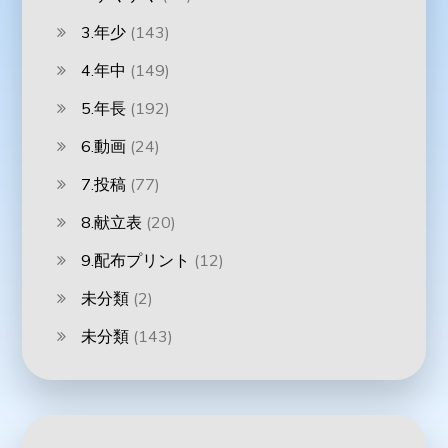
3.年少
(143)
4.年中
(149)
5.年長
(192)
6.動画
(24)
7.投稿
(77)
8.献立表
(20)
9.配布プリント
(12)
未分類
(2)
未分類
(143)